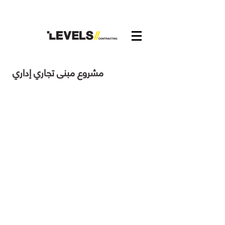
مشروع مبنى تجاري إداري
Arb. Levels Profile July 965
Arb. Levels Profile July 967
Arb. Levels Profile July 966
Arb. Levels Profile July 969
Arb. Levels Profile July 968